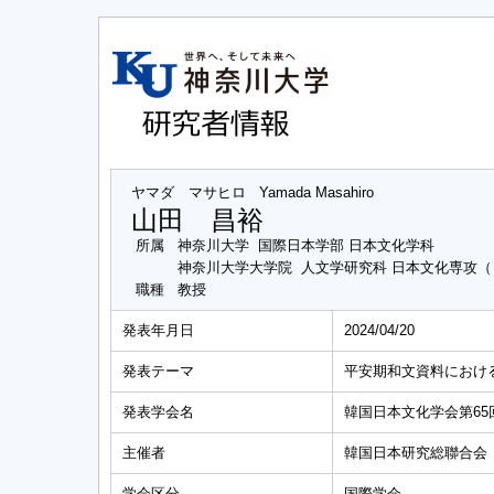
ヤマダ マサヒロ
Yamada Masahiro
山田 昌裕
所属
神奈川大学 国際日本学部 日本文化学科
神奈川大学大学院 人文学研究科 日本文化専攻
職種
教授
発表年月日
2024/04/20
発表テーマ
平安期和文資料におけ
発表学会名
韓国日本文化学会第65
主催者
韓国日本研究総聯合会
学会区分
国際学会