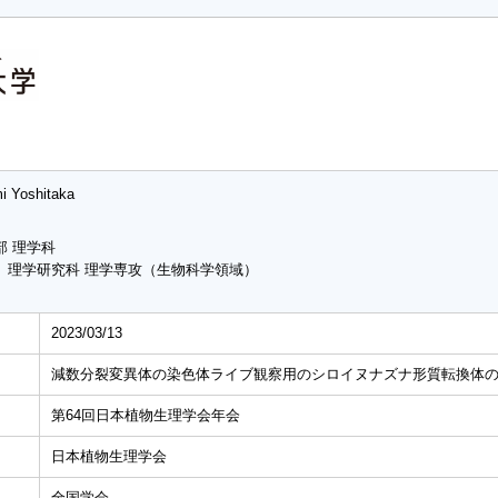
i Yoshitaka
部 理学科
 理学研究科 理学専攻（生物科学領域）
2023/03/13
減数分裂変異体の染色体ライブ観察用のシロイヌナズナ形質転換体
第64回日本植物生理学会年会
日本植物生理学会
全国学会