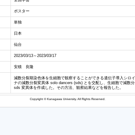
ポスター
単独
日本
仙台
2023/03/13～2023/03/17
安積 良隆
減数分裂期染色体を生細胞で観察することができる遺伝子導入シロ
ナの減数分裂変異体 solo dancers (sds) とを交配し、生細胞で
sds 変異体を作成した。その方法、観察結果などを報告した。
Copyright © Kanagawa University. All Rights Reserved.