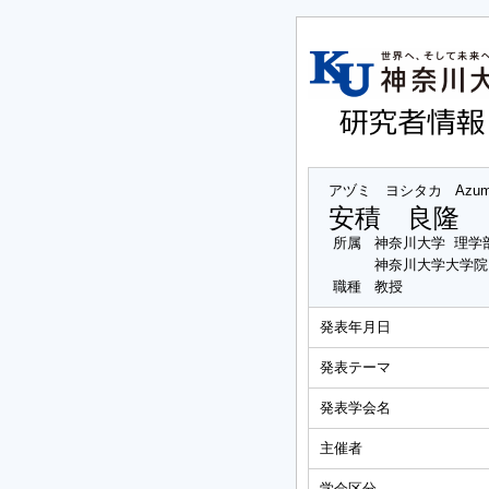
アヅミ ヨシタカ
Azum
安積 良隆
所属
神奈川大学 理学
神奈川大学大学院
職種
教授
発表年月日
発表テーマ
発表学会名
主催者
学会区分