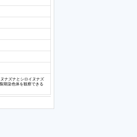
イヌナズナとシロイヌナズ
減数分裂期染色体を観察できる