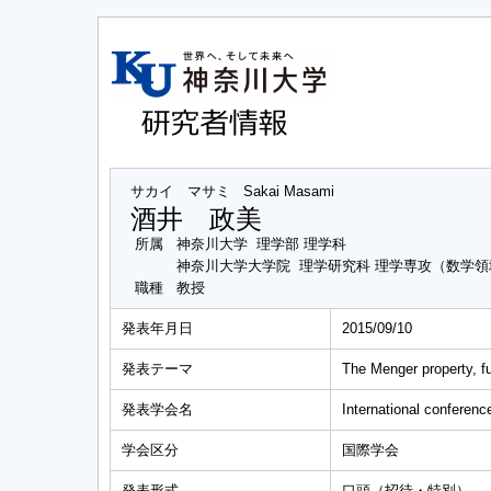
サカイ マサミ
Sakai Masami
酒井 政美
所属
神奈川大学 理学部 理学科
神奈川大学大学院 理学研究科 理学専攻（数学領
職種
教授
発表年月日
2015/09/10
発表テーマ
The Menger property, f
発表学会名
International conferen
学会区分
国際学会
発表形式
口頭（招待・特別）