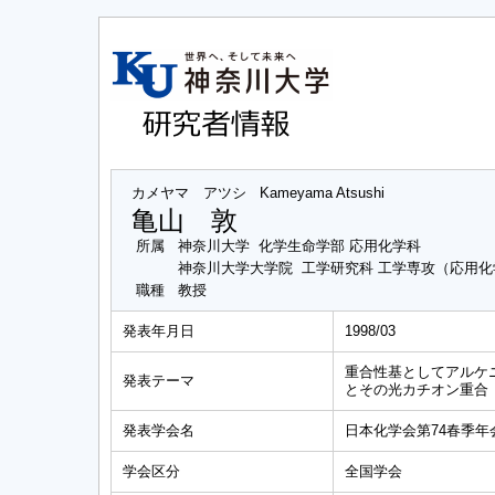
カメヤマ アツシ
Kameyama Atsushi
亀山 敦
所属
神奈川大学 化学生命学部 応用化学科
神奈川大学大学院 工学研究科 工学専攻（応用
職種
教授
発表年月日
1998/03
重合性基としてアルケ
発表テーマ
とその光カチオン重合
発表学会名
日本化学会第74春季年
学会区分
全国学会