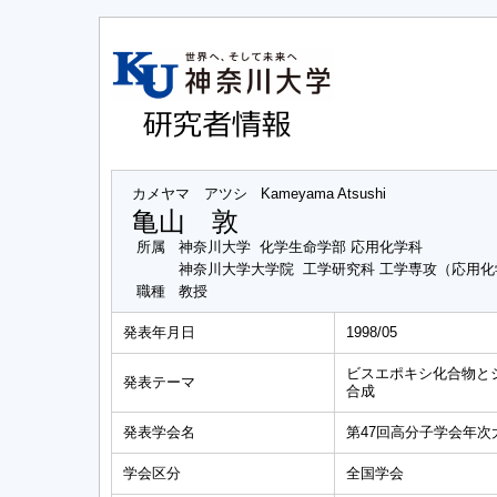
カメヤマ アツシ
Kameyama Atsushi
亀山 敦
所属
神奈川大学 化学生命学部 応用化学科
神奈川大学大学院 工学研究科 工学専攻（応用
職種
教授
発表年月日
1998/05
ビスエポキシ化合物と
発表テーマ
合成
発表学会名
第47回高分子学会年次
学会区分
全国学会