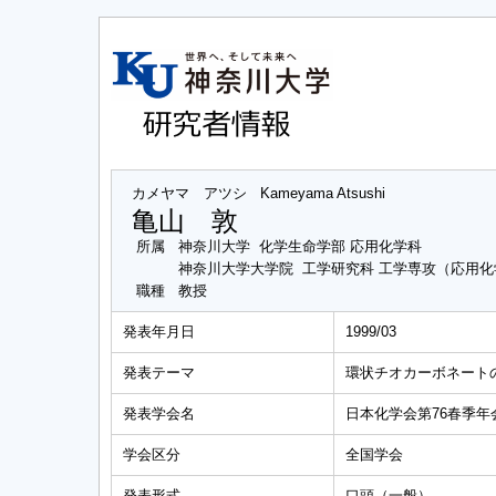
カメヤマ アツシ
Kameyama Atsushi
亀山 敦
所属
神奈川大学 化学生命学部 応用化学科
神奈川大学大学院 工学研究科 工学専攻（応用
職種
教授
発表年月日
1999/03
発表テーマ
環状チオカーボネート
発表学会名
日本化学会第76春季年
学会区分
全国学会
発表形式
口頭（一般）