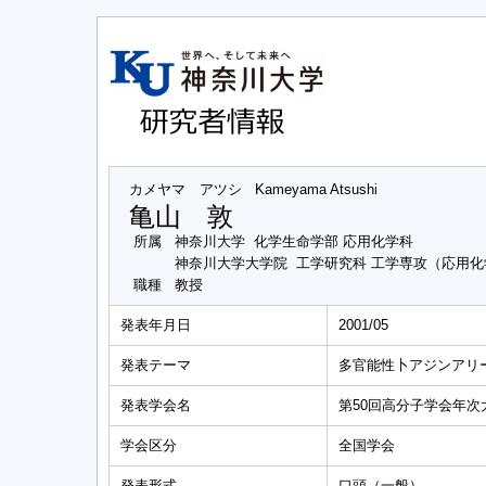
カメヤマ アツシ
Kameyama Atsushi
亀山 敦
所属
神奈川大学 化学生命学部 応用化学科
神奈川大学大学院 工学研究科 工学専攻（応用
職種
教授
発表年月日
2001/05
発表テーマ
多官能性卜アジンアリ
発表学会名
第50回高分子学会年次
学会区分
全国学会
発表形式
口頭（一般）