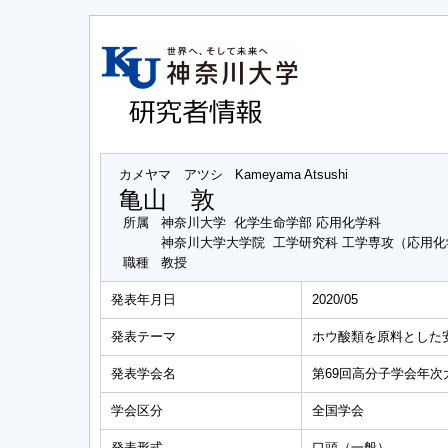
カメヤマ アツシ
Kameyama Atsushi
亀山 敦
所属
神奈川大学 化学生命学部 応用化学科
神奈川大学大学院 工学研究科 工学専攻（応用
職種
教授
発表年月日
2020/05
発表テーマ
ホウ酸類を原料とした
発表学会名
第69回高分子学会年次
学会区分
全国学会
発表形式
口頭（一般）