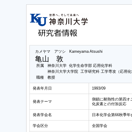
カメヤマ アツシ
Kameyama Atsushi
亀山 敦
所属
神奈川大学 化学生命学部 応用化学科
神奈川大学大学院 工学研究科 工学専攻（応用
職種
教授
発表年月日
1993/09
側鎖に耐熱性の第四オ
発表テーマ
化炭素との付加反応
発表学会名
日本化学会第66秋季年
学会区分
全国学会