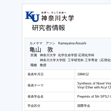
カメヤマ アツシ
Kameyama Atsushi
亀山 敦
所属
神奈川大学 化学生命学部 応用化学科
神奈川大学大学院 工学研究科 工学専攻（応用
職種
教授
発表年月日
1994/12
Synthesis of Novel Viny
発表テーマ
Vinyl Ether with Acyl C
発表学会名
Preprints of 5th SPSJ 
学会区分
国際学会