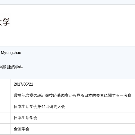
 Myungchae
学部 建築学科
2017/05/21
震災記念堂の設計競技応募図案から見る日本的要素に関する一考察
日本生活学会第44回研究大会
日本生活学会
全国学会