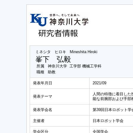
ミネシタ ヒロキ
Mineshita Hiroki
峯下 弘毅
所属
神奈川大学 工学部 機械工学科
職種
助教
発表年月日
2021/09
人間の特徴に着目した
発表テーマ
能な前腕部および手部
発表学会名
第39回日本ロボット学
主催者
日本ロボット学会
学会区分
全国学会