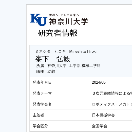
ミネシタ ヒロキ
Mineshita Hiroki
峯下 弘毅
所属
神奈川大学 工学部 機械工学科
職種
助教
発表年月日
2024/05
発表テーマ
３次元距離情報による
発表学会名
ロボティクス・メカトロ
主催者
日本機械学会
学会区分
全国学会