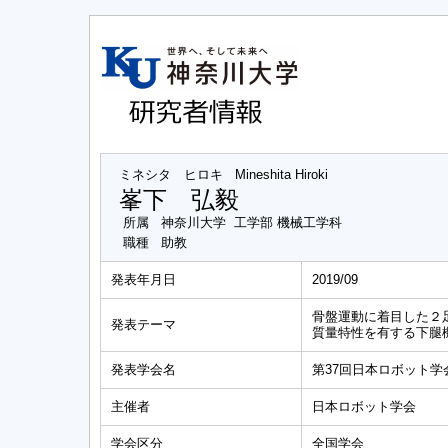
ミネシタ ヒロキ
Mineshita Hiroki
峯下 弘毅
所属
神奈川大学 工学部 機械工学科
職種
助教
発表年月日
2019/09
骨盤運動に着目した２
発表テーマ
質量特性を有する下腿
発表学会名
第37回日本ロボット学
主催者
日本ロボット学会
学会区分
全国学会