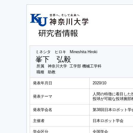
ミネシタ ヒロキ
Mineshita Hiroki
峯下 弘毅
所属
神奈川大学 工学部 機械工学科
職種
助教
発表年月日
2020/10
人間の特徴に着目した
発表テーマ
投球が可能な投球腕部
発表学会名
第38回日本ロボット学
主催者
日本ロボット学会
学会区分
全国学会