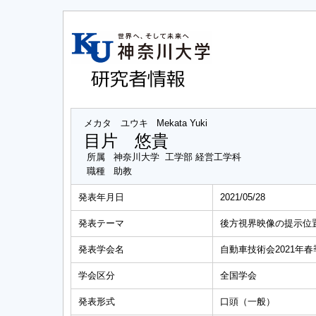
メカタ ユウキ
Mekata Yuki
目片 悠貴
所属
神奈川大学 工学部 経営工学科
職種
助教
発表年月日
2021/05/28
発表テーマ
後方視界映像の提示位
発表学会名
自動車技術会2021年
学会区分
全国学会
発表形式
口頭（一般）