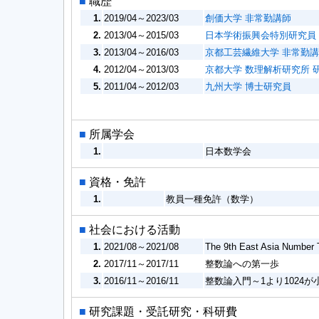
■
職歴
1.
2019/04～2023/03
創価大学 非常勤講師
2.
2013/04～2015/03
日本学術振興会特別研究員
3.
2013/04～2016/03
京都工芸繊維大学 非常勤
4.
2012/04～2013/03
京都大学 数理解析研究所 
5.
2011/04～2012/03
九州大学 博士研究員
■
所属学会
1.
日本数学会
■
資格・免許
1.
教員一種免許（数学）
■
社会における活動
1.
2021/08～2021/08
The 9th East Asia Number 
2.
2017/11～2017/11
整数論への第一歩
3.
2016/11～2016/11
整数論入門～1より1024
■
研究課題・受託研究・科研費