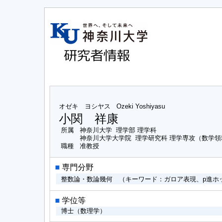
オゼキ ヨシヤス
Ozeki Yoshiyasu
小関 祥康
所属
神奈川大学 理学部 理学科
神奈川大学大学院 理学研究科 理学専攻（数学領
職種
准教授
■
専門分野
整数論・数論幾何 （キーワード：ガロア表現、p進ホ
■
学位等
博士（数理学）