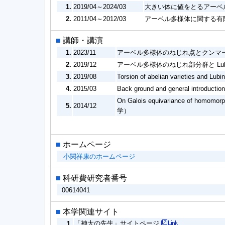
1.
2019/04～2024/03
大きい体に値をとるアーベ
2.
2011/04～2012/03
アーベル多様体に関する有
■
講師・講演
1.
2023/11
アーベル多様体のねじれ点とクンマ
2.
2019/12
アーベル多様体のねじれ部分群と Lubi
3.
2019/08
Torsion of abelian varieties and Lu
4.
2015/03
Back ground and general introductio
On Galois equivariance of homomorp
5.
2014/12
学）
■
ホームページ
小関祥康のホームページ
■
科研費研究者番号
00614041
■
本学関連サイト
「神大の先生」サイトページ
1.