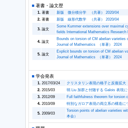
■
著書・論文歴
1.
著書
新版 微分積分学 （共著） 2020/04
2.
著書
新版 線形代数学 （共著） 2020/04
Some Kummer extensions over maximal cyc
3.
論文
fields International Mathematics Resea
Bounds on torsion of CM abelian varieties o
4.
論文
Journal of Mathematics （単著） 2024
Explicit bounds on torsion of CM abelian va
5.
論文
Journal of Mathematics （単著） 2024
■
学会発表
1.
2017/03/24
クリスタリン表現の格子と反復拡大（
2.
2015/03
弱 Liu 加群と付随する Galois 
3.
2012/09
Full faithfulness theorem for t
4.
2010/09
特別なガロア表現の両立系の構造につ
Torsion points of abelian varieties
5.
2009/03
本会）