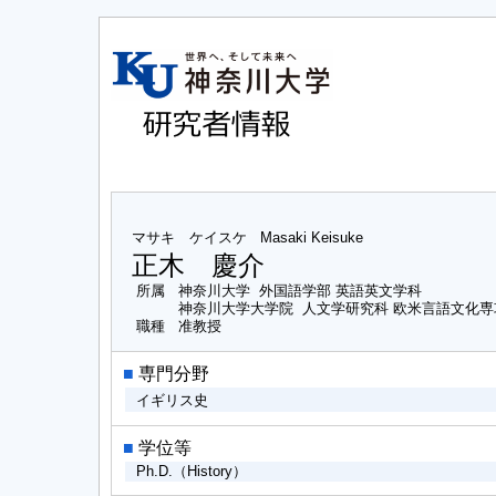
マサキ ケイスケ
Masaki Keisuke
正木 慶介
所属
神奈川大学 外国語学部 英語英文学科
神奈川大学大学院 人文学研究科 欧米言語文化
職種
准教授
■
専門分野
イギリス史
■
学位等
Ph.D.（History）