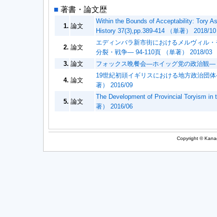
■
著書・論文歴
Within the Bounds of Acceptability: Tory As
1.
論文
History 37(3),pp.389-414 （単著） 2018/10
エディンバラ新市街におけるメルヴィル・
2.
論文
分裂・戦争― 94-110頁 （単著） 2018/03
3.
論文
フォックス晩餐会―ホイッグ党の政治観― 史苑 78(
19世紀初頭イギリスにおける地方政治団体―リ
4.
論文
著） 2016/09
The Development of Provincial Toryism in
5.
論文
著） 2016/06
Copyright © Kanag