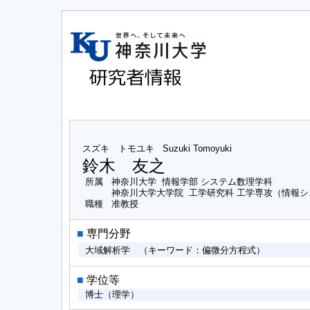
スズキ トモユキ
Suzuki Tomoyuki
鈴木 友之
所属
神奈川大学 情報学部 システム数理学科
神奈川大学大学院 工学研究科 工学専攻（情報
職種
准教授
■
専門分野
大域解析学 （キーワード：偏微分方程式）
■
学位等
博士（理学）