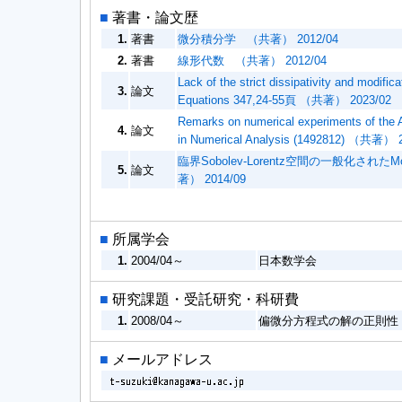
■
著書・論文歴
1.
著書
微分積分学 （共著） 2012/04
2.
著書
線形代数 （共著） 2012/04
Lack of the strict dissipativity and modific
3.
論文
Equations 347,24-55頁 （共著） 2023/02
Remarks on numerical experiments of the A
4.
論文
in Numerical Analysis (1492812) （共著） 
臨界Sobolev-Lorentz空間の一般化
5.
論文
著） 2014/09
■
所属学会
1.
2004/04～
日本数学会
■
研究課題・受託研究・科研費
1.
2008/04～
偏微分方程式の解の正則性
■
メールアドレス