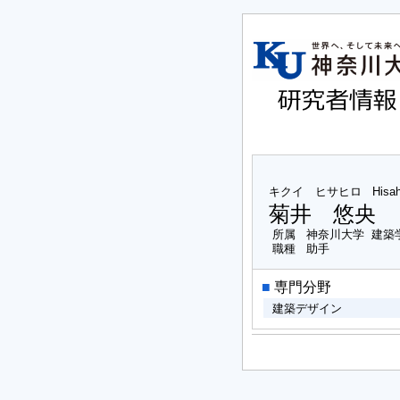
キクイ ヒサヒロ
Hisah
菊井 悠央
所属
神奈川大学 建築
職種
助手
■
専門分野
建築デザイン