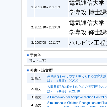
電気通信大学
1.
2013/10～2017/03
学専攻 博士
電気通信大学
2.
2011/10～2013/09
学専攻 修士
ハルビン工程
3.
2007/08～2011/07
■
学位等
博士（工学）
■
著書・論文歴
英単語をわかりやすく教えられる教育支援
1.
論文
誌） （共著） 2022/01
人間共存型ロボットのための衝突緩和シス
2.
論文
誌） （共著） 2021/10
3.
論文
A Framework for Adaptive Motion Contro
Simultaneous Children Recognition and Trac
4.
論文