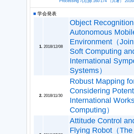
Processing 7(3),pp.160-174 （共著） 2016
■
学会発表
Object Recognitio
Autonomous Mobil
Environment（Joint 
1.
2018/12/08
Soft Computing and
International Symp
Systems）
Robust Mapping fo
Considering Poten
2.
2018/11/30
International Wor
Computing）
Attitude Control an
Flying Robot（The 1