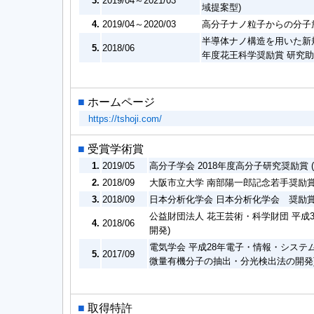
3.
2019/04～2021/03
域提案型)
4.
2019/04～2020/03
高分子ナノ粒子からの分子
半導体ナノ構造を用いた新
5.
2018/06
年度花王科学奨励賞 研究
■
ホームページ
https://tshoji.com/
■
受賞学術賞
1.
2019/05
高分子学会 2018年度高分子研究奨励
2.
2018/09
大阪市立大学 南部陽一郎記念若手奨励賞
3.
2018/09
日本分析化学会 日本分析化学会 奨励賞
公益財団法人 花王芸術・科学財団 平成
4.
2018/06
開発)
電気学会 平成28年電子・情報・システ
5.
2017/09
微量有機分子の抽出・分光検出法の開発
■
取得特許