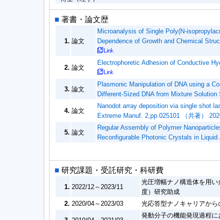
■
著書・論文歴
Microanalysis of Single Poly(N-isopropylac
1.
論文
Dependence of Growth and Chemical Stru
Electrophoretic Adhesion of Conductive
2.
論文
Plasmonic Manipulation of DNA using a Com
3.
論文
Different-Sized DNA from Mixture Solutio
Nanodot array deposition via single shot las
4.
論文
Extreme Manuf. 2,pp.025101 （共著） 202
Regular Assembly of Polymer Nanoparticle
5.
論文
Reconfigurable Photonic Crystals in Liq
■
研究課題・受託研究・科研費
光圧増幅ナノ構造体を用いた
1.
2022/12～2023/11
度）研究助成
2.
2020/04～2023/03
光応答型ナノキャリアから
発動分子の機能発現過程に