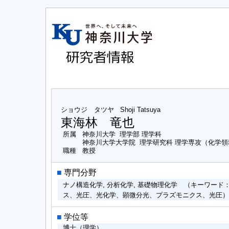
ショウジ タツヤ
Shoji Tatsuya
東海林 竜也
所属
神奈川大学 理学部 理学科
神奈川大学大学院 理学研究科 理学専攻（化学領
職種
教授
■
専門分野
ナノ構造化学, 分析化学, 基礎物理化学 （キーワー
ス、光圧、光化学、顕微分光、プラズモニクス、光圧
■
学位等
博士（理学）