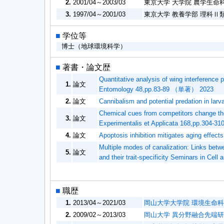
2.
2001/04～2003/03
東京大学 大学院 農学生命科
3.
1997/04～2001/03
東京大学 教養学部 理科Ⅱ類
■
学位等
博士（地球環境科学）
■
著書・論文歴
Quantitative analysis of wing interference 
1.
論文
Entomology 48,pp.83-89 （単著） 2023
2.
論文
Cannibalism and potential predation in l
Chemical cues from competitors change the
3.
論文
Experimentalis et Applicata 168,pp.304
4.
論文
Apoptosis inhibition mitigates aging eff
Multiple modes of canalization: Links betw
5.
論文
and their trait-specificity Seminars in C
■
職歴
1.
2013/04～2021/03
岡山大学大学院 環境生命科
2.
2009/02～2013/03
岡山大学 異分野融合先端研