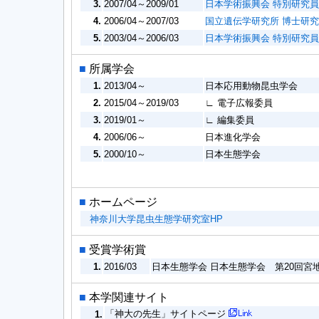
3.
2007/04～2009/01
日本学術振興会 特別研究員
4.
2006/04～2007/03
国立遺伝学研究所 博士研
5.
2003/04～2006/03
日本学術振興会 特別研究員
■
所属学会
1.
2013/04～
日本応用動物昆虫学会
2.
2015/04～2019/03
∟ 電子広報委員
3.
2019/01～
∟ 編集委員
4.
2006/06～
日本進化学会
5.
2000/10～
日本生態学会
■
ホームページ
神奈川大学昆虫生態学研究室HP
■
受賞学術賞
1.
2016/03
日本生態学会 日本生態学会 第20回宮
■
本学関連サイト
「神大の先生」サイトページ
1.