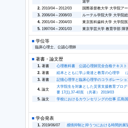
退学
2.
2010/04～2012/03
国際基督教大学 大学院アー
3.
2006/04～2008/03
ルーテル学院大学 大学院総
4.
2001/04～2004/03
東京医科歯科大学 大学院医
5.
1997/04～2001/03
東京学芸大学 教育学部 障
■
学位等
臨床心理士、公認心理師
■
著書・論文歴
1.
著書
心理教科書 公認心理師完全合格テキスト （共
2.
著書
絵本とともに学ぶ発達と教育の心理学 （共著）
3.
著書
記憶心理学と臨床心理学のコラボレーション （
大学院生を対象とした災害支援教育プログ
4.
論文
要 17(1),37-40頁 （共著） 2019/03
5.
論文
学校におけるカウンセリングの仕事 広島国際大学心
■
学会発表
1.
2019/06/07
感情抑制と抑うつにおける時間的展