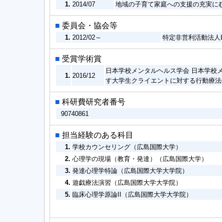
1.
2014/07
地域の子育て家庭への支援の充実に
■
委員会・協会等
1.
2012/02～
特定非営利活動法人Lig
■
受賞学術賞
日本学校メンタルヘルス学会 日本学校メ
1.
2016/12
す大学生クライエントに対する行動療法
■
科研費研究者番号
90740861
■
担当経験のある科目
1.
学校カウンセリング（広島国際大学）
2.
心理学の現場（教育・発達）（広島国際大学）
3.
発達心理学特論（広島国際大学大学院）
4.
遊戯療法演習（広島国際大学大学院）
5.
臨床心理学原論II（広島国際大学大学院）