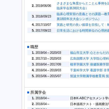
さまざまな角度からとことん事例を
2.
2019/06/06
臨床学会第38回大会）
臨床心理実習の意義とその課題―教
3.
2018/09/23
第18回年次大会シンポジウム）
4.
2017/10/07
実践と研究の良い循環を目指して :
5.
2017/09/22
日常生活における時間単位の心理的親
■
職歴
1.
2019/04～2020/03
福山市立大学 心とからだ
2.
2017/10～2020/03
広島国際大学 大学院心理科
3.
2016/04～2017/09
植草学園大学 保健医療学部
4.
2016/04～2018/03
千葉科学大学 看護学部 非
5.
2015/06～2015/07
筑波大学附属学校教育局 
■
所属学会
1.
2018/04～
日本K-ABCアセスメント学
2.
2018/04～
日本描画テスト・描画療法