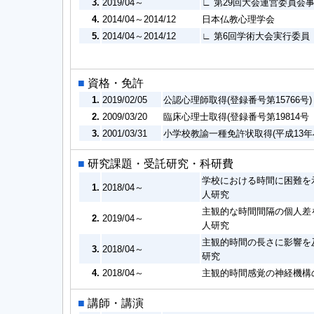
3.
2019/04～
∟ 第29回大会運営委員会
4.
2014/04～2014/12
日本仏教心理学会
5.
2014/04～2014/12
∟ 第6回学術大会実行委員
■
資格・免許
1.
2019/02/05
公認心理師取得(登録番号第15766号)
2.
2009/03/20
臨床心理士取得(登録番号第19814
3.
2001/03/31
小学校教諭一種免許状取得(平成13年小
■
研究課題・受託研究・科研費
学校における時間に困難を示
1.
2018/04～
人研究
主観的な時間間隔の個人差
2.
2019/04～
人研究
主観的時間の長さに影響を
3.
2018/04～
研究
4.
2018/04～
主観的時間感覚の神経機構
■
講師・講演