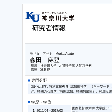
モリタ アサト
Morita Asato
森田 麻登
所属
神奈川大学 人間科学部 人間科学科
職種
准教授
■
専門分野
臨床心理学, 特別支援教育, 認知脳科学 （キーワー
グ、時間の心理学（時間認知、時間的展望）、発達障
■
学歴・学位
国際基督教大学 大学院ア
1.
2012/04～2017/03