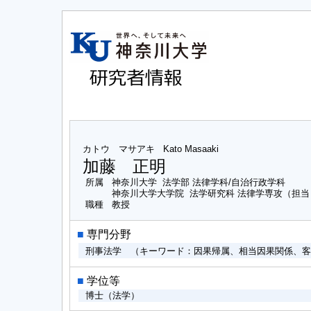
カトウ マサアキ
Kato Masaaki
加藤 正明
所属
神奈川大学 法学部 法律学科/自治行政学科
神奈川大学大学院 法学研究科 法律学専攻（担
職種
教授
■
専門分野
刑事法学 （キーワード：因果帰属、相当因果関係、
■
学位等
博士（法学）