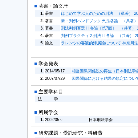
■
著書・論文歴
1.
著書
はじめて学ぶ人のための刑法 （単著） 202
2.
著書
新・判例ハンドブック 刑法各論 （共著） 20
3.
著書
刑法判例百選 II 各論〔第7版〕 （共著） 20
4.
著書
判例プラクティス刑法 II 各論 （共著） 201
5.
論文
ラレンツの客観的帰属論について 神奈川法学 55(1
■
学会発表
1.
2014/05/17
相当因果関係説の再生（日本刑法学会
2.
2007/07/29
因果関係における結果の規定について
■
主要学科目
法 学
■
所属学会
1.
2002/05～
日本刑法学会
■
研究課題・受託研究・科研費