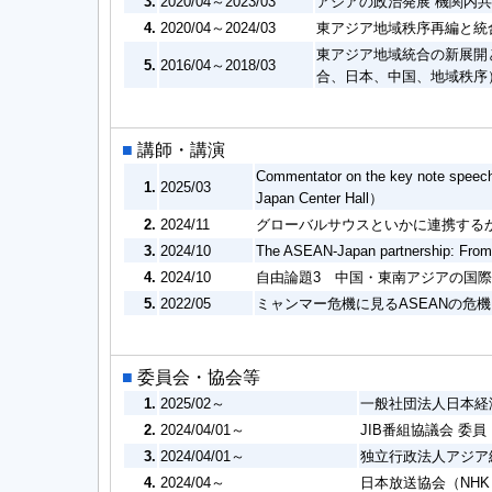
3.
2020/04～2023/03
アジアの政治発展 機関内
4.
2020/04～2024/03
東アジア地域秩序再編と統合
東アジア地域統合の新展開と
5.
2016/04～2018/03
合、日本、中国、地域秩序
■
講師・講演
Commentator on the key note speec
1.
2025/03
Japan Center Hall）
2.
2024/11
グローバルサウスといかに連携する
3.
2024/10
The ASEAN-Japan partnership: From
4.
2024/10
自由論題3 中国・東南アジアの国
5.
2022/05
ミャンマー危機に見るASEANの危
■
委員会・協会等
1.
2025/02～
一般社団法人日本経
2.
2024/04/01～
JIB番組協議会 委員
3.
2024/04/01～
独立行政法人アジア
4.
2024/04～
日本放送協会（NH