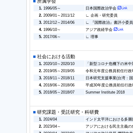
■
所属学会
1.
1996/05～
日本国際政治学会
2.
2009/01～2011/12
∟ 企画・研究委員
3.
2012/12～2014/06
∟ 『国際政治』書評小委
4.
1996/10～
アジア政経学会
5.
2017/06～
∟ 理事
■
社会における活動
1.
2020/10～2020/10
「新型コロナ危機下の米中対
2.
2019/05～2019/05
令和元年度公務員初任行政研修
3.
2018/11～2018/11
日本研究支援事業(台湾：
4.
2018/06～2018/06
平成30年度公務員初任行政研
5.
2018/05～2018/07
Summer Institute 2018
■
研究課題・受託研究・科研費
1.
2024/04
インド太平洋における多層
2.
2023/04～
アジアにおける民主主義の