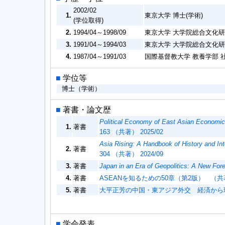
2002/02
1.
東京大学 博士(学術)
(学位取得)
2.
1994/04～1998/09
東京大学 大学院総合文化研
3.
1991/04～1994/03
東京大学 大学院総合文化研
4.
1987/04～1991/03
国際基督教大学 教養学部 
■
学位等
博士（学術）
■
著書・論文歴
Political Economy of East Asian Economic 
1.
著書
163 （共著） 2025/02
Asia Rising: A Handbook of History and Int
2.
著書
304 （共著） 2024/09
3.
著書
Japan in an Era of Geopolitics: A New Fore
4.
著書
ASEANを知るための50章（第2版） （共著
5.
著書
大平正芳の中国・東アジア外交 経済から環
■
学会発表