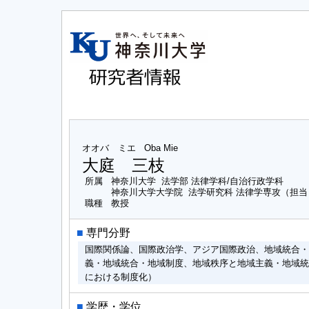
オオバ ミエ
Oba Mie
大庭 三枝
所属
神奈川大学 法学部 法律学科/自治行政学科
神奈川大学大学院 法学研究科 法律学専攻（担
職種
教授
■
専門分野
国際関係論、国際政治学、アジア国際政治、地域統合・
義・地域統合・地域制度、地域秩序と地域主義・地域統
における制度化）
■
学歴・学位