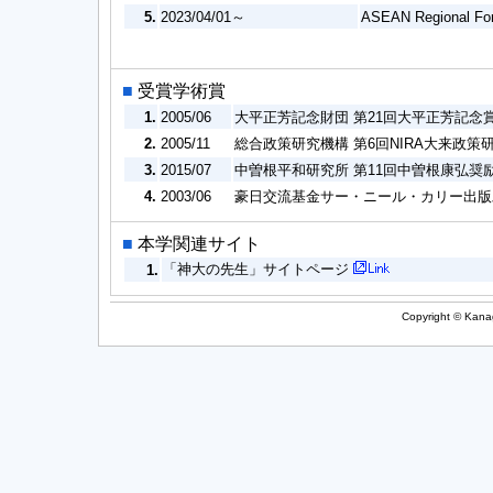
5.
2023/04/01～
ASEAN Regional Fo
■
受賞学術賞
1.
2005/06
大平正芳記念財団 第21回大平正芳記念
2.
2005/11
総合政策研究機構 第6回NIRA大来政策
3.
2015/07
中曽根平和研究所 第11回中曽根康弘奨
4.
2003/06
豪日交流基金サー・ニール・カリー出版
■
本学関連サイト
「神大の先生」サイトページ
1.
Copyright © Kanag