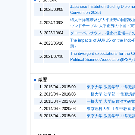
Japanese Institution-Buiding Diploma
1.
2025/03/05
Convention 2025）
環太平洋連帯及び大平正芳の国際政治
2.
2024/10/08
ウンドテーブル 大平正芳の中国・東
3.
2023/10/04
グローバルサウス」概念の登場─そ
The impacts of AUKUS on th
4.
2023/06/18
題）
The divergent expectations for the C
5.
2021/07/10
Political Science Association(IPSA)
■
職歴
1.
2015/04～2015/09
東京大学 教養学部 非常勤
2.
2015/04～2018/03
一橋大学 法学部 非常勤講
3.
2015/04～2017/09
一橋大学 大学院政治学研究
4.
2014/04～2020/03
東京理科大学 工学部教養 
5.
2013/04～2015/03
東京大学 教養学部 非常勤