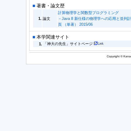
■
著書・論文歴
計算物理学と関数型プログラミング
1.
論文
－Java 8 新仕様の物理学への応用と並列計算の可能性－ S
頁 （単著） 2015/06
■
本学関連サイト
「神大の先生」サイトページ
1.
Copyright © Kanag