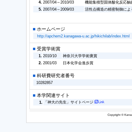
4.
2007/04～2010/03
機能集積型固体酸化反応触
5.
2007/04～2009/03
活性点構造の精密制御によ
■
ホームページ
http://apchem2.kanagawa-u.ac.jp/hikichilab/index.html
■
受賞学術賞
1.
2010/10
神奈川大学学術褒賞
2.
2001/03
日本化学会進歩賞
■
科研費研究者番号
10282857
■
本学関連サイト
「神大の先生」サイトページ
1.
Copyright © Kanag