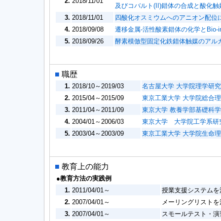
2.
2018/11/01
及びコバルト(II)錯体の合成と酸化
3.
2018/11/01
四酸化オスミウムへのアニオン配位
4.
2018/09/08
遷移金属-活性酸素錯体の化学とBio-i
5.
2018/09/26
酵素模倣型固定化鉄錯体触媒のアルカ
■
職歴
1.
2018/10～2019/03
名古屋大学 大学院理学研究
2.
2015/04～2015/09
東京工業大学 大学院総合理
3.
2011/04～2011/09
東京大学 教養学部基礎科学
4.
2004/01～2006/03
東京大学 大学院工学系研
5.
2003/04～2003/09
東京工業大学 大学院生命理
■
教育上の能力
●教育方法の実践例
1.
2011/04/01～
授業支援システムを
2.
2007/04/01～
メーリングリストを
3.
2007/04/01～
スモールテスト・演