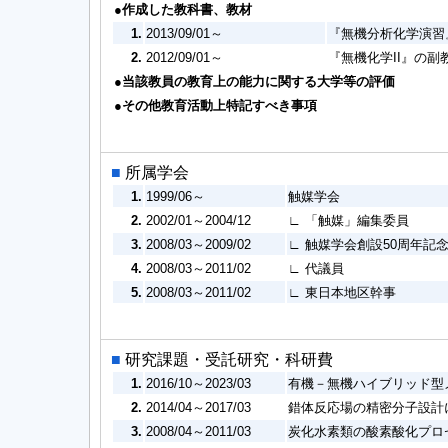
●作成した教科書、教材
1.
2013/09/01～
『無機分析化学演習
2.
2012/09/01～
『無機化学II』の副
●当該教員の教育上の能力に関する大学等の評価
●その他教育活動上特記すべき事項
■
所属学会
1.
1999/06～
触媒学会
2.
2002/01～2004/12
∟ 「触媒」編集委員
3.
2008/03～2009/02
∟ 触媒学会創設50周年記
4.
2008/03～2011/02
∟ 代議員
5.
2008/03～2011/02
∟ 東日本地区幹事
■
研究課題・受託研究・科研費
1.
2016/10～2023/03
有機－無機ハイブリッド型
2.
2014/04～2017/03
錯体反応場の精密分子設計
3.
2008/04～2011/03
炭化水素類の酸素酸化プロセ