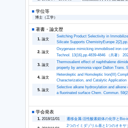
■
学位等
博士（工学）
■
著書・論文歴
Switching Product Selectivity in Immobili
1.
論文
Silicate Supports ChemistryEurope 2(2)
Oxygenase mimicking immobilised iron comp
2.
論文
Technol. 13(16),pp.4839-4846 （共著） 202
Thermosalient effect of naphthalene diimid
3.
論文
property by ammonia vapor Dalton Trans
Heteroleptic and Homoleptic Iron(III) Comp
4.
論文
Characterization, and Catalytic Applicat
Selective alkane hydroxylation and alkene e
5.
論文
a fluorinated surface Chem. Commun. 5
■
学会発表
1.
2018/11/01
遷移金属-活性酸素錯体の化学とBio-i
2つのイミダゾリル基と1つのオキサ