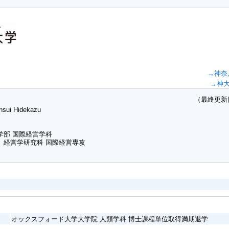
→神奈
→神
（最終更新日：20
nsui Hidekazu
学部 国際経営学科
 経営学研究科 国際経営専攻
オックスフォード大学大学院 人類学科 博士課程単位取得満期退学