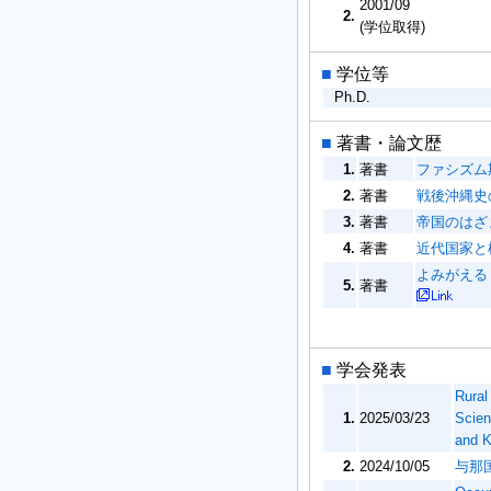
2001/09
2.
(学位取得)
■
学位等
Ph.D.
■
著書・論文歴
1.
著書
ファシズム
2.
著書
戦後沖縄史の
3.
著書
帝国のはざ
4.
著書
近代国家と
よみがえる 
5.
著書
■
学会発表
Rural
1.
2025/03/23
Scien
and 
2.
2024/10/05
与那