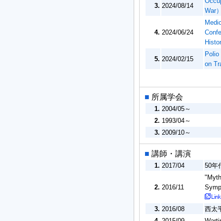
Occup
3.
2024/08/14
War
Medic
4.
2024/06/24
Confe
Histo
Polio
5.
2024/02/15
on Tr
■
所属学会
1.
2004/05～
2.
1993/04～
3.
2009/10～
■
講師・講演
1.
2017/04
50
"Myth
2.
2016/11
Sympo
3.
2016/08
西太
4.
2015/09
Warti