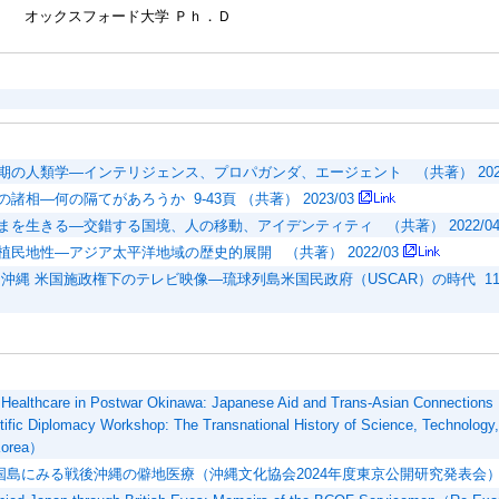
オックスフォード大学 Ｐｈ．Ｄ
期の人類学―インテリジェンス、プロパガンダ、エージェント （共著） 2025
諸相—何の隔てがあろうか 9-43頁 （共著） 2023/03
まを生きる—交錯する国境、人の移動、アイデンティティ （共著） 2022/0
植民地性—アジア太平洋地域の歴史的展開 （共著） 2022/03
沖縄 米国施政権下のテレビ映像—琉球列島米国民政府（USCAR）の時代 115-15
 Healthcare in Postwar Okinawa: Japanese Aid and Trans-Asian Connections
tific Diplomacy Workshop: The Transnational History of Science, Technology
Korea）
国島にみる戦後沖縄の僻地医療（沖縄文化協会2024年度東京公開研究発表会