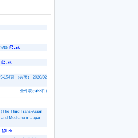
/05
4
4頁 （共著） 2020/02
全件表示(53件)
（The Third Trans-Asian
, and Medicine in Japan
）