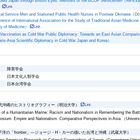
ied Japan through British Eyes: Memoirs of the BCOF Servicemen（Re-Exam
）
al Service Men and Stationed Public Health Nurses in Postwar Okinawa（Dou
rence of International Association for the Study of Traditional Asian Medicine
ry of Medicine）
 Vaccination as Cold War Public Diplomacy: Towards an East Asian Compar
ans-Asia Scientific Diplomacy in Cold War Japan and Korea）
障害学会
日本文化人類学会
日本台湾学会
年代沖縄のヒストリオグラフィー（明治大学）
 of a Humanitarian Marine: Racism and Nationalism in Remembering the Battl
sium: Empire and Nationalism: Comparative Perspectives in Asia.（Universi
平洋の「frontier」―ジョージ・H・カーの描いた台湾と沖縄（武蔵大学）
me American Research on Colonial Geographies of Japan（Georgetown Univ