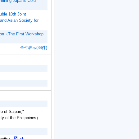
ining Japan's Cold
ble 10th Joint
 and Asian Society for
ison（The First Workshop
全件表示(34件)
e of Saipan,"
ty of the Philippines）
ersity）