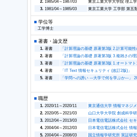
2.
1985/04～1987/03
東京工業大学大学院 理工学
3.
1981/04～1985/03
東京工業大学 工学部 第五類
■
学位等
工学博士
■
著書・論文歴
1.
著書
「計算理論の基礎 原著第3版 2.計算可能性の
2.
著書
「計算理論の基礎 原著第3版 3.複雑さの理論 
3.
著書
「計算理論の基礎 原著第3版 1.オートマトン
4.
著書
「IT Text 情報セキュリティ (改訂2版)」 （
5.
著書
「学問への誘い ---大学で何を学ぶか---」 20
■
職歴
1.
2020/11～2020/11
東京通信大学 情報マネジメ
2.
2020/05～2021/03
山口大学大学院 創成科学研
3.
2012/04～2013/03
日本電信電話株式会社 セ
4.
2004/04～2012/03
日本電信電話株式会社 情
5.
2004/04～2008/03
国立情報学研究所 実証研究