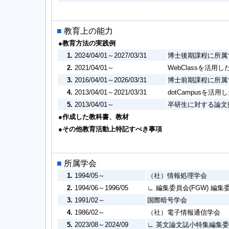
■
教育上の能力
●教育方法の実践例
1.
2024/04/01～2027/03/31
博士後期課程に所属
2.
2021/04/01～
WebClassを活用
3.
2016/04/01～2026/03/31
博士前期課程に所属
4.
2013/04/01～2021/03/31
dotCampusを活
5.
2013/04/01～
卒研生に対する論文
●作成した教科書、教材
●その他教育活動上特記すべき事項
■
所属学会
1.
1994/05～
（社）情報処理学会
2.
1994/06～1996/05
∟ 編集委員会(FGW) 編集
3.
1991/02～
国際暗号学会
4.
1986/02～
（社）電子情報通信学会
5.
2023/08～2024/09
∟ 英文論文誌小特集編集委