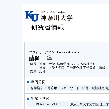
フジオカ アツシ
Fujioka Atsushi
藤岡 淳
所属
神奈川大学 情報学部 システム数理学科
神奈川大学大学院 工学研究科 工学専攻（情報
職種
教授
■
専門分野
暗号理論, 暗号応用 （キーワード：暗号、認証鍵交換
■
学歴・学位
1.
1987/04～1990/03
東京工業大学大学院 理工学