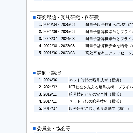
■
研究課題・受託研究・科研費
1.
2020/04～2025/03
耐量子暗号技術への移行に向
2.
2024/06～2025/03
耐量子計算機暗号とプライ
3.
2023/07～2024/03
耐量子計算機暗号とプライ
4.
2022/08～2023/03
耐量子計算機安全な暗号プ
5.
2021/06～2022/03
高効率セキュアメッセージ
■
講師・講演
1.
2024/06
ネット時代の暗号技術（横浜）
2.
2024/02
ICT社会を支える暗号技術・プライ
3.
2019/11
暗号技術とその安全性（横浜）
4.
2014/11
ネット時代の暗号技術（横浜）
5.
2012/07
暗号研究における最新動向（横浜）
■
委員会・協会等