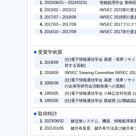
1.
2023/06/01～2024/03/31
情報処理学会 第86
2.
2023/02～2023/12
IWSEC 2023実行
3.
2017/07～2018/09
IWSEC 2018実行
4.
2017/03～2017/09
IWSEC 2017プ
5.
2016/10～2017/09
IWSEC 2017実行
■
受賞学術賞
(社)電子情報通信学会 基礎・境界ソサイエ
1.
2019/09
対する貢献)
2.
2018/09
IWSEC Steering Committee IWSEC 2018
(社)電子情報通信学会 基礎・境界ソサ
3.
2006/09
の企画等研究会活動発展への貢献)
4.
1993/05
(社)電子情報通信学会 小林記念特別賞 
5.
1993/05
(社)電子情報通信学会 業績賞 (公開鍵
■
取得特許
1.
2023/06/02
鍵交換システム、機器、情報処理装置、鍵
2.
2021/01/05
鍵共有装置、鍵共有方法及び鍵共有プログラ