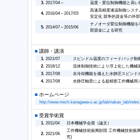
3.
2017/04～
温度・変位制御機能と高い
高速高精度液温制御システ
4.
2016/04～2017/03
安定化 競争的資金等の外
ナノオーダ変位制御機能を
5.
2014/07～2015/06
部資金による研究
■
講師・講演
1.
2021/07
スピンドル温度のフィードバック制
2.
2018/12
流体制御技術により浮上化した機械
3.
2017/08
水冷却機能を備えた水静圧スピンド
4.
2017/08
水静圧軸受による超精密工作機械用
■
ホームページ
http://www.mech.kanagawa-u.ac.jp/lab/nakao_lab/index
■
受賞学術賞
1.
2011/04
日本機械学会賞（論文）
工作機械技術振興財団 工作機械技術振
2.
2021/06
究)