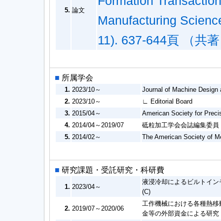
Formation Transaction
5.
論文
Manufacturing Science
11). 637-644頁 （共著
■
所属学会
1.
2023/10～
Journal of Machine Design 
2.
2023/10～
∟ Editorial Board
3.
2015/04～
American Society for Preci
4.
2014/04～2019/07
砥粒加工学会会誌編集委員
5.
2014/02～
The American Society of M
■
研究課題・受託研究・科研費
液浸冷却によるビルトイン
1.
2023/04～
(C)
工作機械における各種熱移
2.
2019/07～2020/06
金等の外部資金による研究