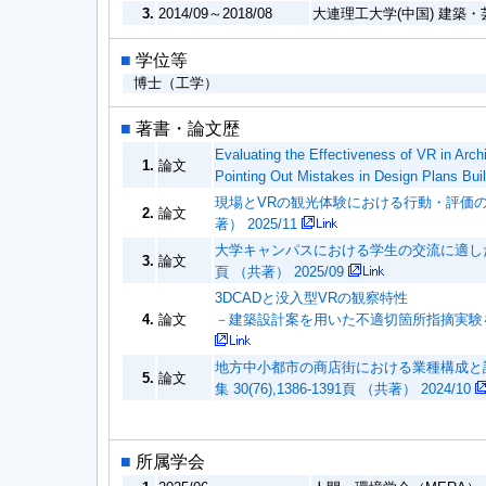
3.
2014/09～2018/08
大連理工大学(中国) 建築
■
学位等
博士（工学）
■
著書・論文歴
Evaluating the Effectiveness of VR in Arc
1.
論文
Pointing Out Mistakes in Design Plans B
現場とVRの観光体験における行動・評価の比較研
2.
論文
著） 2025/11
大学キャンパスにおける学生の交流に適した屋外
3.
論文
頁 （共著） 2025/09
3DCADと没入型VRの観察特性
4.
論文
－建築設計案を用いた不適切箇所指摘実験を通して－
地方中小都市の商店街における業種構成と
5.
論文
集 30(76),1386-1391頁 （共著） 2024/10
■
所属学会