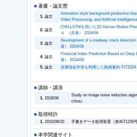
■
著書・論文歴
Animation style background production ba
1.
論文
Video Processing, and Artificial Intelli
CNN-LSTMを用いた2D Human Motion P
2.
論文
４ （共著） 2024/09
Development of a roadway crack detection
3.
論文
著） 2024/09
Financial Index Prediction Based 
4.
論文
著） 2024/09
5.
論文
深層強化学習を利用した動画要約 FIT2024（
■
講師・講演
Study on image noise reduction alg
1.
2018/06
china）
■
取得特許
1.
2010/08/20
手書きデータ処理装置（第4571230
■
本学関連サイト