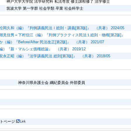
神戸大学大学院 法学研究科 私法専攻 修士課程修了 法学修士
筑波大学 第一学群 社会学類 卒業 社会科学士
岡久和（編）『判例講義民法Ⅰ総則・講義[第3版]』 （共著） 2024/05
潮見佳男＝下村信江（編）『判例プラクティス民法１総則・物権[第2版]』 （共著
編）『Before/After 民法改正[第2版]』 （共著） 2021/07
）『新・マルシェ債権総論』 （共著） 2019/12
永正昭（編）『法学講義民法 総則[第3版]』 （共著） 2018/05
神奈川県弁護士会 綱紀委員会 外部委員
イトページ