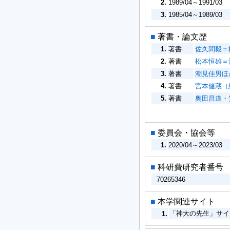
2.
1989/04～1991/03
3.
1985/04～1989/03
■
著書・論文歴
1.
著書
佐久間毅＝松
2.
著書
松本恒雄＝
3.
著書
潮見佳男ほか（
4.
著書
宮本健蔵（編
5.
著書
奥田昌道・安
■
委員会・協会等
1.
2020/04～2023/03
■
科研費研究者番号
70265346
■
本学関連サイト
「神大の先生」サ
1.