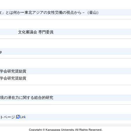
女」とは何かー東北アジアの女性労働の視点から－（釜山）
文化審議会 専門委員
学会研究奨励賞
学会研究奨励賞
境の潜在力に関する総合的研究
イトページ
Copyright © Kanagawa University. All Rights Reserved.