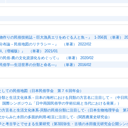
作りの民俗技術誌－巨大漁具エリをめぐる人と魚－』 1-356頁 （単著） 202
分布論－民俗地図のリテラシー－』 （単著） 2022/02
（増補版）』 （単著） 2021/01
民俗-農の文化資源化をめぐって-』 （単著） 2020/02
民俗学―生活世界の分類と命名―』 （単著） 2016/02
としての民俗地図（日本民俗学会 第７６回年会）
分類と生活文化体系－日本の海村における貝類の方言名に注目して－（中日民
23 国際シンポジウム「日中両国民俗学の学術伝統と当代における発展」）
の方言名と生活文化体系-貝類の民俗分類に注目して-（日本生物地理学会 第
史からみた水田の多面的利用-畦豆に注目して-（関西農業史研究会）
学と考古学とでせまる生業研究（第3回弥生・古墳の水田復元研究会公開シン