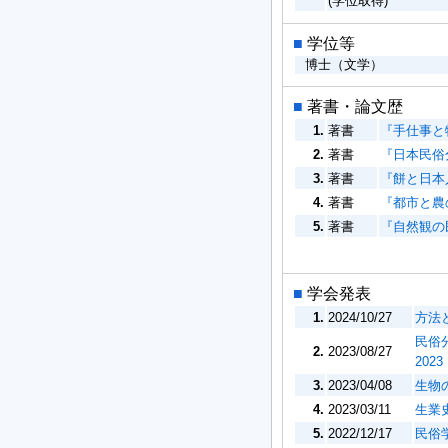
(学位取得)
■
学位等
博士（文学）
■
著書・論文歴
1.
著書
『手仕事と物
2.
著書
『日本民俗
3.
著書
『餅と日本人
4.
著書
『都市と農の
5.
著書
『自然観の
■
学会発表
1.
2024/10/27
方法
民俗
2.
2023/08/27
20
3.
2023/04/08
生物
4.
2023/03/11
生業
5.
2022/12/17
民俗