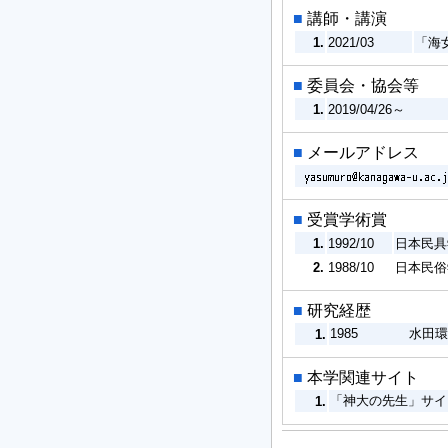
■
講師・講演
1.
2021/03
「海
■
委員会・協会等
1.
2019/04/26～
■
メールアドレス
■
受賞学術賞
1.
1992/10
日本民具
2.
1988/10
日本民俗
■
研究経歴
1985
水田環
1.
■
本学関連サイト
「神大の先生」サ
1.