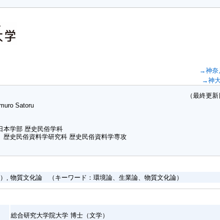
→神奈
→神
（最終更新日：20
muro Satoru
日本学部 歴史民俗学科
 歴史民俗資料学研究科 歴史民俗資料学専攻
）, 物質文化論 （キーワード：環境論、生業論、物質文化論）
総合研究大学院大学 博士（文学）