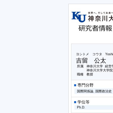
ヨシトメ コウタ
Yosh
吉留 公太
所属
神奈川大学 経営
神奈川大学大学院
職種
教授
■
専門分野
国際関係論, 国際政治
■
学位等
Ph.D.