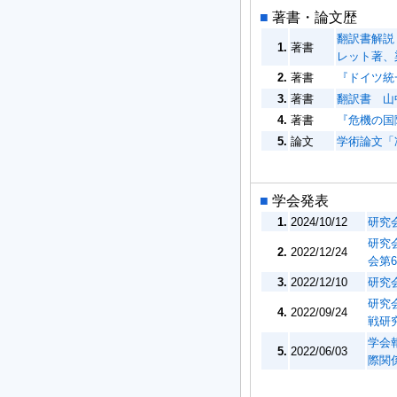
■
著書・論文歴
翻訳書解説
1.
著書
レット著、染
2.
著書
『ドイツ統一
3.
著書
翻訳書 山
4.
著書
『危機の国際政
5.
論文
学術論文「冷
■
学会発表
1.
2024/10/12
研究
研究
2.
2022/12/24
会第
3.
2022/12/10
研究
研究
4.
2022/09/24
戦研
学会
5.
2022/06/03
際関