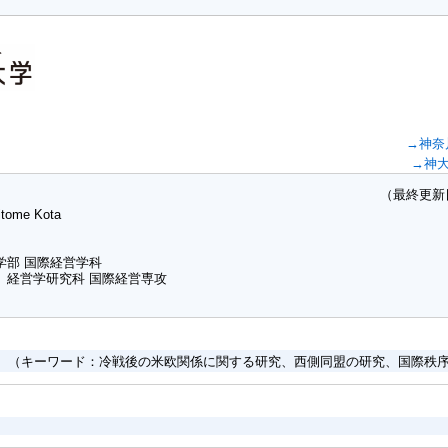
→神奈
→神
（最終更新日：20
itome Kota
学部 国際経営学科
 経営学研究科 国際経営専攻
史 （キーワード：冷戦後の米欧関係に関する研究、西側同盟の研究、国際秩