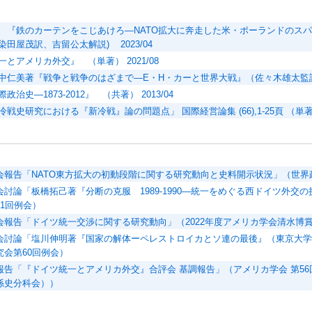
 『鉄のカーテンをこじあけろ―NATO拡大に奔走した米・ポーランドのスパ
田屋茂訳、吉留公太解説) 2023/04
とアメリカ外交』 （単著） 2021/08
中仁美著『戦争と戦争のはざまで―E・H・カーと世界大戦』（佐々木雄太監訳） 
治史―1873-2012』 （共著） 2013/04
戦史研究における『新冷戦』論の問題点」 国際経営論集 (66),1-25頁 （単著） 
会報告「NATO東方拡大の初動段階に関する研究動向と史料開示状況」（世界
会討論「板橋拓己著『分断の克服 1989-1990―統一をめぐる西ドイツ外交
61回例会）
会報告「ドイツ統一交渉に関する研究動向」（2022年度アメリカ学会清水博
会討論「塩川伸明著『国家の解体ーペレストロイカとソ連の最後』（東京大学出
究会第60回例会）
報告「『ドイツ統一とアメリカ外交』合評会 基調報告」（アメリカ学会 第56
係史分科会））