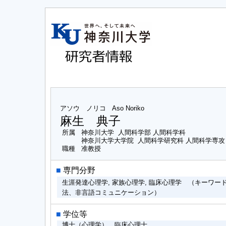
アソウ ノリコ
Aso Noriko
麻生 典子
所属
神奈川大学 人間科学部 人間科学科
神奈川大学大学院 人間科学研究科 人間科学専
職種
准教授
■
専門分野
生涯発達心理学, 家族心理学, 臨床心理学 （キーワ
法、非言語コミュニケーション）
■
学位等
博士（心理学）、臨床心理士