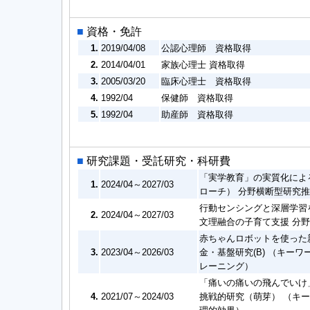
■
資格・免許
1.
2019/04/08
公認心理師 資格取得
2.
2014/04/01
家族心理士 資格取得
3.
2005/03/20
臨床心理士 資格取得
4.
1992/04
保健師 資格取得
5.
1992/04
助産師 資格取得
■
研究課題・受託研究・科研費
「実学教育」の実質化によ
1.
2024/04～2027/03
ローチ） 分野横断型研究
行動センシングと深層学習
2.
2024/04～2027/03
文理融合の子育て支援 分
赤ちゃんロボットを使った
3.
2023/04～2026/03
金・基盤研究(B) （キ
レーニング）
「痛いの痛いの飛んでいけ
4.
2021/07～2024/03
挑戦的研究（萌芽） （キ