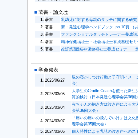
■
著書・論文歴
1.
著書
乳幼児に対する母親のタッチに関する研究 （単
2.
著書
新・発達心理学ハンドブック pp.10頁 （共著）
3.
著書
ファンクショナルタッチトレーナー養成講座テ
4.
著書
精神保健福祉士・社会福祉士養成基礎セミナー
5.
著書
改訂第3版精神保健福祉士養成セミナー 第14
■
学会発表
親の寝かしつけ行動と子守唄イメージ
1.
2025/06/27
会）
大学生のCradle Coachを使
2.
2025/03/05
質的検討（日本発達心理学会第36回
赤ちゃんの抱き方は泣き声による大
3.
2025/03/04
会第36回大会）
「痛いの痛いの飛んでいけ」は文化
4.
2024/03/07
理学会第35回大会）
5.
2024/03/06
個人特性による乳児の泣き声へのス