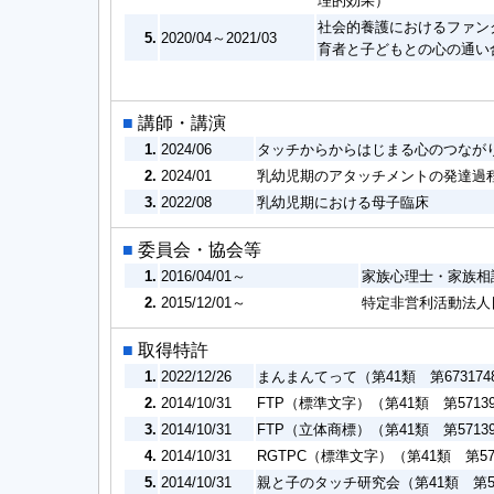
理的効果）
社会的養護におけるファン
5.
2020/04～2021/03
育者と子どもとの心の通い
■
講師・講演
1.
2024/06
タッチからからはじまる心のつなが
2.
2024/01
乳幼児期のアタッチメントの発達過
3.
2022/08
乳幼児期における母子臨床
■
委員会・協会等
1.
2016/04/01～
家族心理士・家族相
2.
2015/12/01～
特定非営利活動法人
■
取得特許
1.
2022/12/26
まんまんてって（第41類 第673174
2.
2014/10/31
FTP（標準文字）（第41類 第5713
3.
2014/10/31
FTP（立体商標）（第41類 第5713
4.
2014/10/31
RGTPC（標準文字）（第41類 第57
5.
2014/10/31
親と子のタッチ研究会（第41類 第57