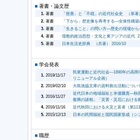
■
著書・論文歴
1.
著書
「慈善」と「不穏」の近代社会史 （単著） 2
2.
著書
「下から」歴史像を再考する―全体性構築のため
3.
著書
「生きること」の問い方―歴史の現場から― 95-
4.
著書
儒教的政治思想・文化と東アジアの近代 275-2
5.
著書
日本生活史辞典 （共著） 2016/10
■
学会発表
民衆運動と近代社会―1890年の高
1.
2019/11/17
リニューアル企画）
2.
2019/02/10
大島漁協文庫の資料救出活動につい
近代日本の地域福祉と米価騰貴―秋
3.
2016/11/27
復興の諸相」「災害・災厄における
4.
2016/11/16
近代秋田における火災と富者（第11
5.
2015/12/13
日本の民間福祉と国民国家形成（シ
■
職歴