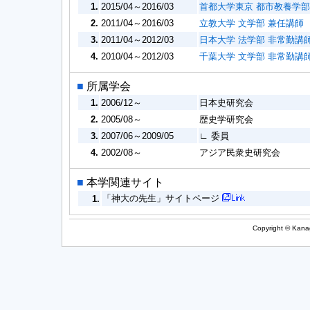
1.
2015/04～2016/03
首都大学東京 都市教養学部
2.
2011/04～2016/03
立教大学 文学部 兼任講師
3.
2011/04～2012/03
日本大学 法学部 非常勤講
4.
2010/04～2012/03
千葉大学 文学部 非常勤講
■
所属学会
1.
2006/12～
日本史研究会
2.
2005/08～
歴史学研究会
3.
2007/06～2009/05
∟ 委員
4.
2002/08～
アジア民衆史研究会
■
本学関連サイト
「神大の先生」サイトページ
1.
Copyright © Kanag