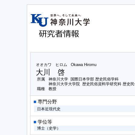
オオカワ ヒロム
Okawa Hiromu
大川 啓
所属
神奈川大学 国際日本学部 歴史民俗学科
神奈川大学大学院 歴史民俗資料学研究科 歴史
職種
教授
■
専門分野
日本近現代史
■
学位等
博士（史学）