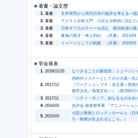
■
著書・論文歴
1.
著書
文学研究から現代日本の批評を考える—批評・
2.
著書
テクスト分析入門 小説を分析的に読むための
3.
著書
日本サブカルチャーを読む 銀河鉄道の夜からA
4.
著書
東海の異才・奇人列伝 （共著） 2013/04
5.
著書
イメージとしての戦後 （共著） 2010/03
■
学会発表
1.
2018/11/25
なりきることの創造性、ミュージシャ
同時代リスナーとしての小川真一氏
2.
2017/12
（ワークショップＡ〈名古屋＝西海
都市文化／地域文化―）（第29回日
3.
2017/11
「シティ・ポップ」的なるものをめぐ
4.
2016/03
合評会 禧美智章著 『アニメーショ
小説と映画とロックンロールと（日本
5.
2015/03
ろ・映画が生まれるところ』）