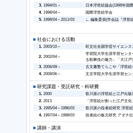
3.
1994/01～
日本浮世絵協会(1998年国
4.
1998/04～
国際浮世絵学会
5.
1998/04～2011/03
∟ 編集委員(学会誌『浮世
■
社会における活動
1.
2003/10～
旺文社全国学芸サイエンス
学習院大学生涯学習センタ
2.
2002/04～
る歌舞伎の魅力」「大江戸
3.
2006/09～
古文書塾てらこや「浮世絵
4.
2009/06～
文京学院大学生涯学習セン
■
研究課題・受託研究・科研費
1.
2000
歌川派の浮世絵と江戸出版
2.
2013
「浮世絵が創った江戸文化
3.
1995/04～1996/03
歌川派の役者絵研究 浮世
4.
1997/04～1998/03
役者絵の板元研究 アダチ
■
講師・講演