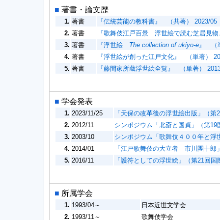
■
著書・論文歴
1.
著書
『伝統芸能の教科書』 （共著） 2023/05
2.
著書
『歌舞伎江戸百景 浮世絵で読む芝居見物こと
3.
著書
『浮世絵
The collection of ukiyo-e
』 （単
4.
著書
『浮世絵が創った江戸文化』 （単著） 201
5.
著書
『藤間家所蔵浮世絵全覧』 （単著） 2013/
■
学会発表
1.
2023/11/25
「天保の改革後の浮世絵出版」（第
2.
2012/11
シンポジウム「北斎と国貞」（第19
3.
2003/10
シンポジウム「歌舞伎４００年と浮
4.
2014/01
「江戸歌舞伎の大立者 市川團十郎
5.
2016/11
「護符としての浮世絵」（第21回国
■
所属学会
1.
1993/04～
日本近世文学会
2.
1993/11～
歌舞伎学会