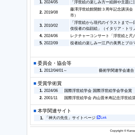
1.
2024/05
「浮世絵の楽しみ方ー絵師や主題に
藤澤浮世絵館開館３周年記念講演会
2.
2019/08
市）
「浮世絵から現代のイラストまで―
3.
2010/02
伎役者の似顔絵」（イタリア・トリ
4.
2024/06
レクチャーコンサート「浮世絵と尺八」The
5.
2022/09
役者絵の楽しみー江戸の美男とブロ
■
委員会・協会等
1.
2012/04/01～
藝術学関連学会連合
■
受賞学術賞
1.
2024/06
国際浮世絵学会 国際浮世絵学会学会賞
2.
2001/11
国際浮世絵学会 内山晋米寿記念浮世絵奨励
■
本学関連サイト
「神大の先生」サイトページ
1.
Copyright © Kanag