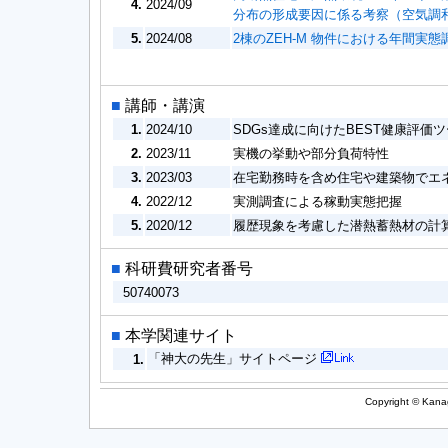
4.
2024/09
分布の形成要因に係る考察（空気調
5.
2024/08
2棟のZEH-M 物件における年間実
■
講師・講演
1.
2024/10
SDGs達成に向けたBEST健康評価
2.
2023/11
実機の挙動や部分負荷特性
3.
2023/03
在宅勤務時を含め住宅や建築物でエ
4.
2022/12
実測調査による稼動実態把握
5.
2020/12
履歴現象を考慮した潜熱蓄熱材の計
■
科研費研究者番号
50740073
■
本学関連サイト
「神大の先生」サイトページ
1.
Copyright © Kanag