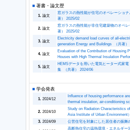
■
著書・論文歴
窓ガラスの熱性能が住宅のオペレーショナ
1.
論文
著） 2025/02
窓ガラスの熱性能が非住宅建築物のオペレ
2.
論文
著） 2025/02
Electricity demand load curves of all-elect
3.
論文
generation Energy and Buildings （共著） 
Evaluation of the Contribution of Housin
4.
論文
Houses with High Thermal Insulation P
HEMSデータを用いた電気ヒーター式家
5.
論文
集 （共著） 2024/06
■
学会発表
Influence of housing performance and
1.
2024/12
thermal insulation, air-conditionin
Study on Radiation Characteristics o
2.
2024/10
Asia Institute of Urban Environment
3.
2024/09
公営住宅を対象にした居住者の振舞
高断熱住宅の温熱環境・エネルギー