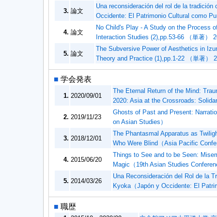
Una reconsideración del rol de la tradició
3.
論文
Occidente: El Patrimonio Cultural como
No Child's Play - A Study on the Process of
4.
論文
Interaction Studies (2),pp.53-66 （単著） 2
The Subversive Power of Aesthetics in Iz
5.
論文
Theory and Practice (1),pp.1-22 （単著） 2
■
学会発表
The Eternal Return of the Mind: T
1.
2020/09/01
2020: Asia at the Crossroads: Solida
Ghosts of Past and Present: Narrati
2.
2019/11/23
on Asian Studies）
The Phantasmal Apparatus as Twiligh
3.
2018/12/01
Who Were Blind（Asia Pacific Conf
Things to See and to be Seen: Mise
4.
2015/06/20
Magic（19th Asian Studies Confere
Una Reconsideración del Rol de la Tr
5.
2014/03/26
Kyoka（Japón y Occidente: El Patri
■
職歴