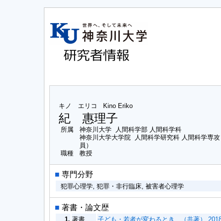
キノ エリコ
Kino Eriko
紀 惠理子
所属
神奈川大学 人間科学部 人間科学科
神奈川大学大学院 人間科学研究科 人間科学専
員）
職種
教授
■
専門分野
犯罪心理学, 犯罪・非行臨床, 被害者心理学
■
著書・論文歴
1.
著書
子ども・若者が変わるとき （共著） 2018/