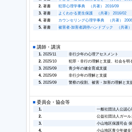
2.
著書
犯罪心理学事典 （共著） 2016/09
3.
著書
よくわかる更生保護 （共著） 2016/02
4.
著書
カウンセリング心理学事典 （共著） 2008/
5.
著書
被害者-加害者調停ハンドブック （共著） 20
■
講師・講演
1.
2025/11
非行少年の心理アセスメント
2.
2025/10
犯罪・非行の理解と支援、社会を明
3.
2025/09
青少年の健全育成支援
4.
2025/09
非行少年の理解と支援
5.
2025/09
警察の役割、被害・加害の理解と支
■
委員会・協会等
1.
一般社団法人公認心
2.
公益社団法人ガール
3.
小山地区保護司会 
4.
小山地区青少年健全