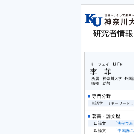
リ フェイ
Li Fei
李 菲
所属
神奈川大学 外国
職種
助教
■
専門分野
言語学 （キーワード
■
著書・論文歴
1.
論文
「実例でみる
2.
論文
「中国語にお