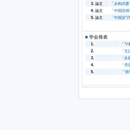
3.
論文
「从构式看“
4.
論文
「中国語倒置
5.
論文
「中国語“V
■
学会発表
1.
「“V
2.
「主語
3.
「从
4.
「否
5.
「“挨