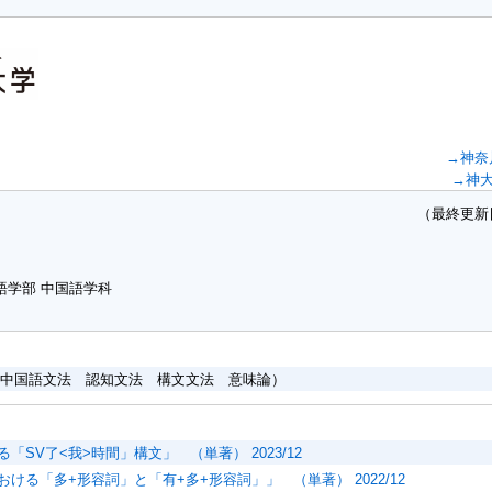
→神奈
→神
（最終更新日：20
語学部 中国語学科
：中国語文法 認知文法 構文文法 意味論）
「SV了<我>時間」構文」 （単著） 2023/12
ける「多+形容詞」と「有+多+形容詞」」 （単著） 2022/12