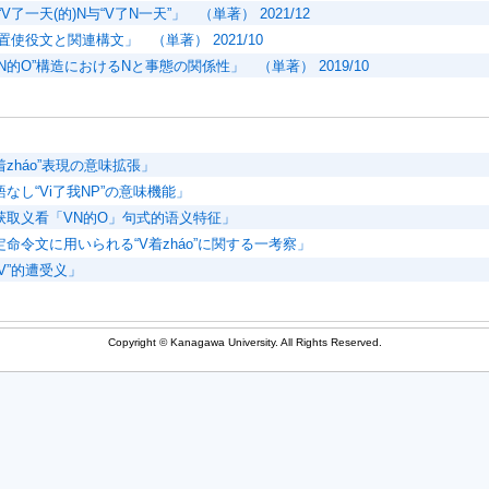
V了一天(的)N与“V了N一天”」 （単著） 2021/12
使役文と関連構文」 （単著） 2021/10
N的O”構造におけるNと事態の関係性」 （単著） 2019/10
着zháo”表現の意味拡張」
なし“Vi了我NP”の意味機能」
获取义看「VN的O」句式的语义特征」
定命令文に用いられる“V着zháo”に関する一考察」
V”的遭受义」
Copyright © Kanagawa University. All Rights Reserved.