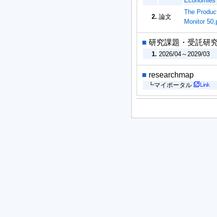
Economies
The Product
2.
論文
Monitor 5
■
研究課題・受託研
1.
2026/04～2029/03
■
researchmap
┗マイポータル