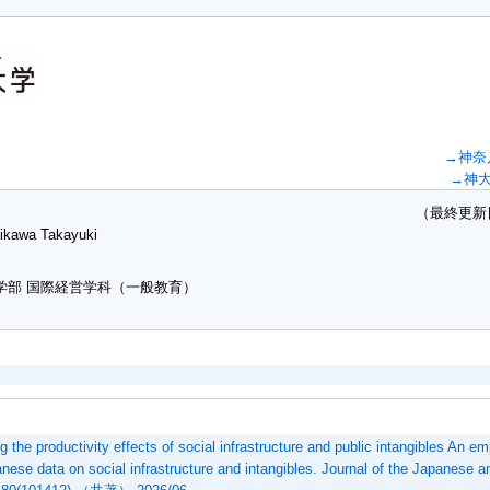
→神奈
→神
（最終更新日：20
hikawa Takayuki
学部 国際経営学科（一般教育）
 the productivity effects of social infrastructure and public intangibles An em
nese data on social infrastructure and intangibles. Journal of the Japanese an