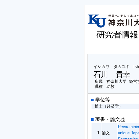
イシカワ タカユキ
Is
石川 貴幸
所属
神奈川大学 経営
職種
助教
■
学位等
博士（経済学）
■
著書・論文歴
Reexamining
1.
論文
unique Japa