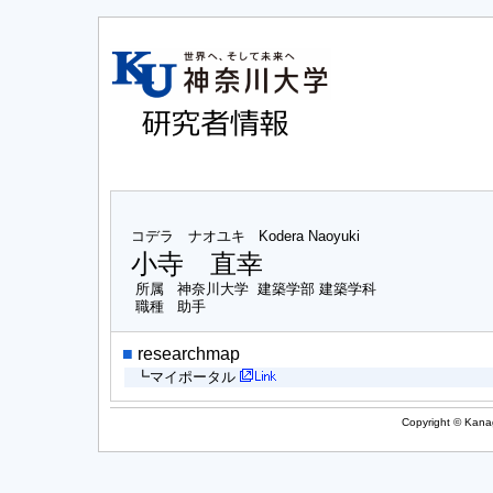
コデラ ナオユキ
Kodera Naoyuki
小寺 直幸
所属
神奈川大学 建築学部 建築学科
職種
助手
■
researchmap
┗マイポータル
Copyright © Kanag