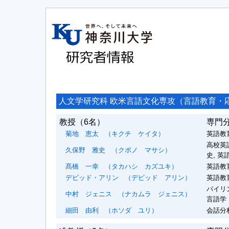
人文学研究科 欧米言語文化専攻（言語教育・
教授
（6名）
専門
菊地 恵太
（キクチ ケイタ）
英語教
高校英
久保野 雅史
（クボノ マサシ）
史, 
髙橋 一幸
（タカハシ カズユキ）
英語教
デビッド・アリン
（デビッド アリン）
英語教育
バイリ
中村 ジェニス
（ナカムラ ジェニス）
言語学
細田 由利
（ホソダ ユリ）
会話分