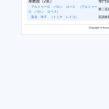
准教授
（2名）
専門
アルトゥーロ バロン ロペス
（アルトゥー
第二言
ロ バロン ロペス）
富谷 玲子
（トミヤ レイコ）
言語政
Copyright © Kanag