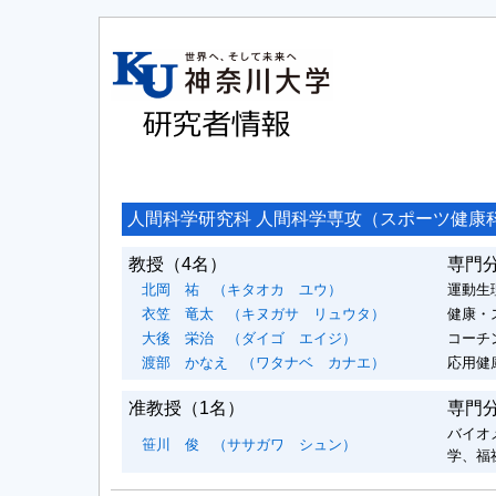
人間科学研究科 人間科学専攻（スポーツ健康
教授
（4名）
専門
北岡 祐
（キタオカ ユウ）
運動生
衣笠 竜太
（キヌガサ リュウタ）
健康・
大後 栄治
（ダイゴ エイジ）
コーチ
渡部 かなえ
（ワタナベ カナエ）
応用健
准教授
（1名）
専門
バイオ
笹川 俊
（ササガワ シュン）
学、福