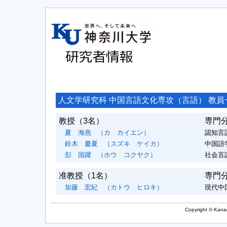
人文学研究科 中国言語文化専攻（言語） 教員
教授
（3名）
専門
夏 海燕
（カ カイエン）
認知言
鈴木 慶夏
（スズキ ケイカ）
中国語
彭 国躍
（ホウ コクヤク）
社会言語
准教授
（1名）
専門
加藤 宏紀
（カトウ ヒロキ）
現代中
Copyright © Kanag