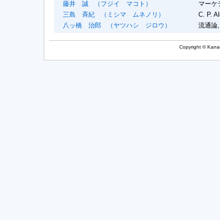
藤井 誠
（フジイ マコト）
マーケ
三島 斉紀
（ミシマ ムネノリ）
C. P. A
八ッ橋 治郎
（ヤツハシ ジロウ）
流通論
Copyright © Kanag