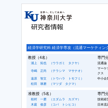
経済学研究科 経済学専攻（流通マーケティン
教授
（4名）
専門
浦上 拓也
（ウラガミ タクヤ）
流通論
マーケ
寺嶋 正尚
（テラシマ マサナオ）
クス
遠原 智文
（トウハラ トモフミ）
中小企
松田 琢磨
（マツダ タクマ）
准教授
（5名）
専門
枝村 一磨
（エダムラ カズマ）
技術経営
木庭 俊彦
（コバ トシヒコ）
日本流